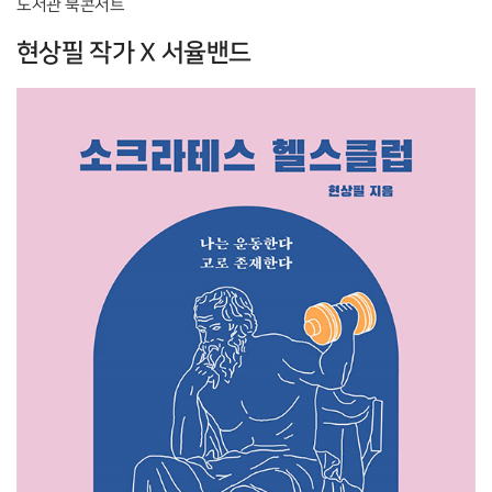
도서관 북콘서트
현상필 작가 X 서율밴드